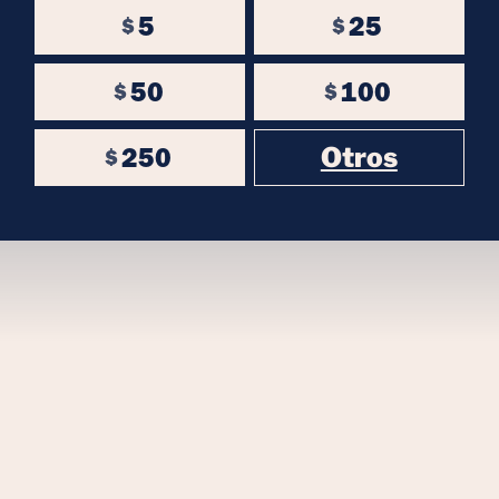
5
25
$
$
50
100
$
$
Otros
250
$